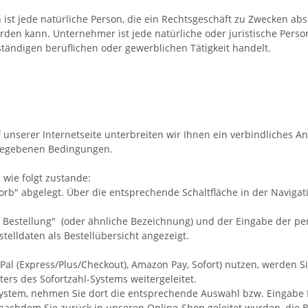
t jede natürliche Person, die ein Rechtsgeschäft zu Zwecken abs
rden kann. Unternehmer ist jede natürliche oder juristische Person
tändigen beruflichen oder gewerblichen Tätigkeit handelt.
f unserer Internetseite unterbreiten wir Ihnen ein verbindliches 
ngegebenen Bedingungen.
wie folgt zustande:
" abgelegt. Über die entsprechende Schaltfläche in der Navigat
 Bestellung"
(oder ähnliche Bezeichnung)
und der Eingabe der pe
lldaten als Bestellübersicht angezeigt.
ayPal (Express/Plus/Checkout), Amazon Pay, Sofort) nutzen, werden 
ters des Sofortzahl-Systems weitergeleitet.
l-System, nehmen Sie dort die entsprechende Auswahl bzw. Eingabe
nachdem Sie zurück in unseren Online-Shop geleitet wurden, die Be