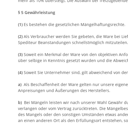
mehr als 10% übersteigt. Die Auswahl der freizugebenden
§ 5 Gewährleistung
(1)
Es bestehen die gesetzlichen Mängelhaftungsrechte.
(2)
Als Verbraucher werden Sie gebeten, die Ware bei Li
Spediteur Beanstandungen schnellstmöglich mitzuteilen.
(3)
Soweit ein Merkmal der Ware von den objektiven Anfo
über selbige in Kenntnis gesetzt wurden und die Abweic
(4)
Soweit Sie Unternehmer sind, gilt abweichend von d
a)
Als Beschaffenheit der Ware gelten nur unsere eigene
Anpreisungen und Äußerungen des Herstellers.
b)
Bei Mängeln leisten wir nach unserer Wahl Gewähr d
verlangen oder vom Vertrag zurücktreten. Die Mängelbese
des Mangels oder den sonstigen Umständen etwas anderes
an einen anderen Ort als den Erfüllungsort entstehen,