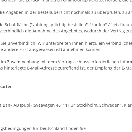
die Angaben in der Bestellübersicht nochmals zu überprüfen, zu ä
haltfläche ("zahlungspflichtig bestellen", "kaufen" / "jetzt kaufen"
htsverbindlich die Annahme des Angebotes, wodurch der Vertrag z
Sie unverbindlich. Wir unterbreiten Ihnen hierzu ein verbindliches
ine andere Frist ausgewiesen ist) annehmen können.
 im Zusammenhang mit dem Vertragsschluss erforderlichen Informat
s hinterlegte E-Mail-Adresse zutreffend ist, der Empfang der E-Ma
sarten
Bank AB (publ) (Sveavägen 46, 111 34 Stockholm, Schweden; „Klarn
ngsbedingungen für Deutschland finden Sie