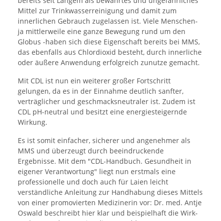
bereits seit Langem als bewährtes und ungefährliches
Mittel zur Trinkwasserreinigung und damit zum
innerlichen Gebrauch zugelassen ist. Viele Menschen-
ja mittlerweile eine ganze Bewegung rund um den
Globus -haben sich diese Eigenschaft bereits bei MMS,
das ebenfalls aus Chlordioxid besteht, durch innerliche
oder äußere Anwendung erfolgreich zunutze gemacht.
Mit CDL ist nun ein weiterer großer Fortschritt
gelungen, da es in der Einnahme deutlich sanfter,
verträglicher und geschmacksneutraler ist. Zudem ist
CDL pH-neutral und besitzt eine energiesteigernde
Wirkung.
Es ist somit einfacher, sicherer und angenehmer als
MMS und überzeugt durch beeindruckende
Ergebnisse. Mit dem "CDL-Handbuch. Gesundheit in
eigener Verantwortung" liegt nun erstmals eine
professionelle und doch auch für Laien leicht
verständliche Anleitung zur Handhabung dieses Mittels
von einer promovierten Medizinerin vor: Dr. med. Antje
Oswald beschreibt hier klar und beispielhaft die Wirk-