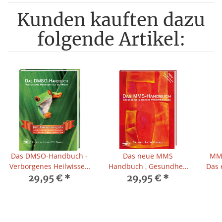
Kunden kauften dazu
folgende Artikel:
Das DMSO-Handbuch -
Das neue MMS
MMS
Verborgenes Heilwissen
Handbuch , Gesundheit
Das 
aus der Natur
in eigener
29,95 €
*
29,95 €
*
Verantwortung. Dr.med.
Antje Oswald; 10.
Auflage mit Corona-
Update