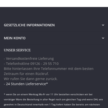
GESETZLICHE INFORMATIONEN
MEIN KONTO
UNSER SERVICE
- Versandkostenfreie Lieferung
- Telefonhotline 09126 - 29 55 710
Bitte hinterlassen Ihre Telefonnummer mit dem besten
Zeitraum für einen Rückruf.
Wir rufen Sie dann gerne zurück.
- 24 Stunden Lieferservice*
* wenn Sie an einem Werktag Mo-Fr vor 11 Uhr bestellen verschicken wir bei
vorrätiger Ware die Bestellung in aller Regel noch am gleichen Tag und wenn DHL wie
gewohnt in Deutschland innerhalb von 1 Tag liefert haben Sie bereits am nächsten