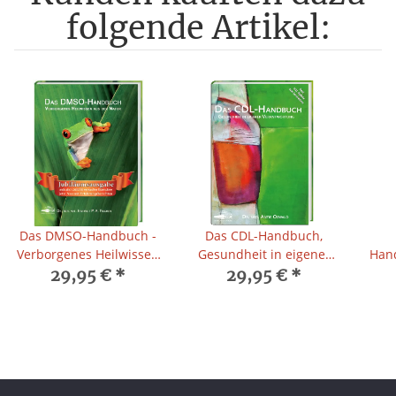
folgende Artikel:
Das DMSO-Handbuch -
Das CDL-Handbuch,
Verborgenes Heilwissen
Gesundheit in eigener
Han
aus der Natur
Verantwortung, 9.
29,95 €
*
29,95 €
*
Auflage mit Update zum
Vera
Coronavirus
A
Au