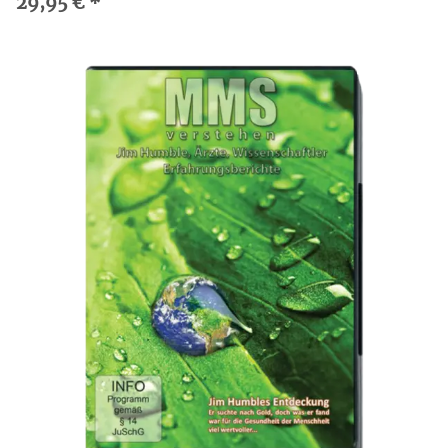
29,95 €
*