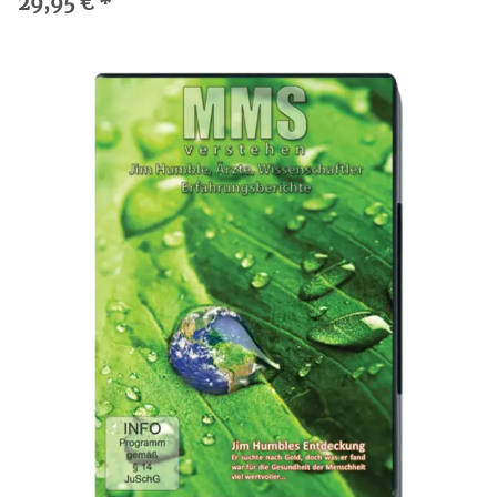
29,95 €
*